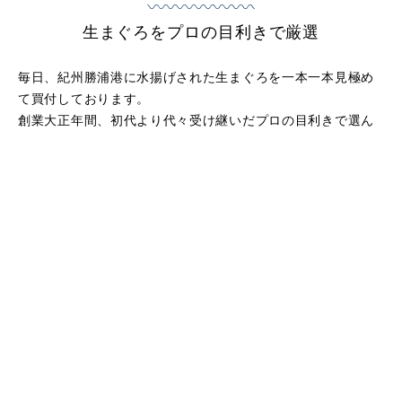
生まぐろをプロの目利きで厳選
毎日、紀州勝浦港に水揚げされた生まぐろを一本一本見極め
て買付しております。
創業大正年間、初代より代々受け継いだプロの目利きで選ん
だ産地直送の厳選生まぐろです。
和歌山県特産の国産天然生まぐろ一度ご賞味下さい。
READ MORE